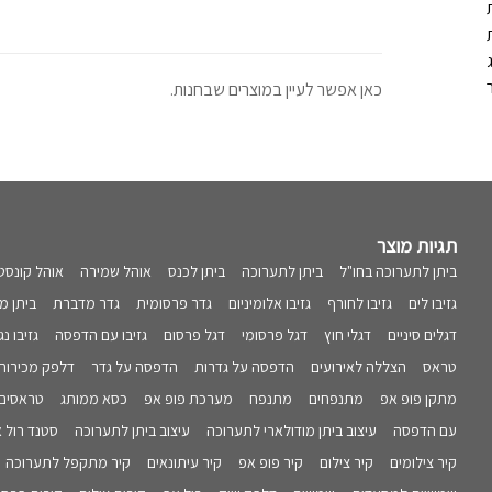
כאן אפשר לעיין במוצרים שבחנות.
תגיות מוצר
ביתן לתערוכה בחו"ל
ביתן לתערוכה
ביתן לכנס
אוהל שמירה
אוהל קונסט
גזיבו לים
גזיבו לחורף
גזיבו אלומיניום
גדר פרסומית
גדר מדברת
ביתן מ
דגלים סיניים
דגלי חוץ
דגל פרסומי
דגל פרסום
גזיבו עם הדפסה
גזיבו נ
טראס
הצללה לאירועים
הדפסה על גדרות
הדפסה על גדר
דלפק מכירות
מתקן פופ אפ
מתנפחים
מתנפח
מערכת פופ אפ
כסא ממותג
טראסים
עם הדפסה
עיצוב ביתן מודולארי לתערוכה
עיצוב ביתן לתערוכה
סטנד רול 
קיר צילומים
קיר צילום
קיר פופ אפ
קיר עיתונאים
קיר מתקפל לתערוכה