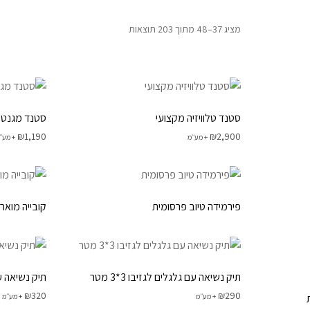
דלפקים ודו
מציג 37–48 מתוך 203 תוצאות
מתקני תצוג
סטנד טלוויזיה מקצועי
סטנד מגנטי 
₪
1,190
₪
2,900
+ מע׳׳מ
+ מע׳׳
פירמידה טיוב פרסומית
קובייה מואר
תיק נשיאה עם גלגלים לגזיבו 3*3 מטר
תיק נשיאה עם גל
₪
320
₪
290
+ מע׳׳מ
+ מע׳׳מ