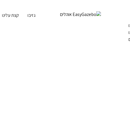
גזיבו
קצת עלינו
גזיבו
Page 4
דגלים
דף הבית
Page 4
/
מתנפחים
שמשיות
קשתות ושער
מפות מודפ
מתקני תצוגה
קיר עיתונא