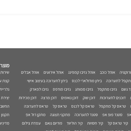
מוצרי
רוקציה
אוהל כוכב
אוהל גזיבו קמפינג
אוהל אירועים
אוהל אבלים
שירות 
תקפל לתערוכה
ביתן מודולארי לכנס
ביתן לתערוכה בעיצוב אישי
קצת על
גד גשם
גזיבו מתקפל
גזיבו ממותג
גזיבו מודפס
גזיבו לפארק
גלריית
דוכנים לתערוכות
דוכן שוק
דוכן נואמים
דוכן מרצה
דוכן מכירות
יצירת 
טראס קל מתקפל
טראס קל לכנס
טראס קל
טראס לתערוכה
החשבון
אפ
סטנד פופ אפ
סטנד לתערוכה
מתקני תצוגה
מתקן רול אפ
תקנון 
קיר טראס קל
קיר חסויות
קיר הוליווד
פודיום נואם
עמדת צילום
מדיניו