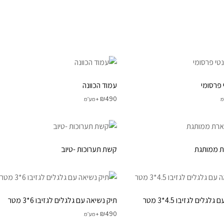
מוצרים נלווים
כנים נואמים
ה ורול אפ
פרסומי
עמוד הכוונה
₪
490
מ
+ מע׳׳מ
ת ממותגת
קשת תערוכות -טיוב
גלים לגזיבו 4.5*3 מטר
תיק נשיאה עם גלגלים לגזיבו 6*3 מטר
₪
490
+ מע׳׳מ