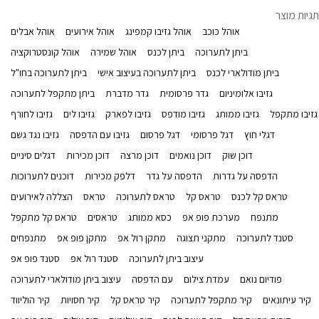
תגיות מוצר
אוהל כוכב
אוהל גזיבו קמפינג
אוהל אירועים
אוהל אבלים
ביתן לתערוכה
ביתן לכנס
אוהל שמירה
אוהל קונסטרוקציה
ביתן מודולארי לכנס
ביתן לתערוכה בעיצוב אישי
ביתן לתערוכה בחו"ל
גזיבו אלומיניום
גדר פרסומית
גדר מדברת
ביתן מתקפל לתערוכה
גזיבו מתקפל
גזיבו ממותג
גזיבו מודפס
גזיבו לפארק
גזיבו לים
גזיבו לחורף
דגלי חוץ
דגל פרסומי
דגל פרסום
גזיבו עם הדפסה
גזיבו נגד גשם
דוכן שוק
דוכן נואמים
דוכן מרצה
דוכן מכירות
דגלים סיניים
הדפסה על גדרות
הדפסה על גדר
דלפק מכירות
דוכנים לתערוכות
טראס קל לכנס
טראס קל
טראס לתערוכה
טראס
הצללה לאירועים
מתנפח
מערכת פופ אפ
כסא ממותג
טראסים
טראס קל מתקפל
סטנד לתערוכה
מתקני תצוגה
מתקן רול אפ
מתקן פופ אפ
מתנפחים
עיצוב ביתן לתערוכה
סטנד רול אפ
סטנד פופ אפ
פודיום נואם
עמדת צילום
עם הדפסה
עיצוב ביתן מודולארי לתערוכה
קיר עיתונאים
קיר מתקפל לתערוכה
קיר טראס קל
קיר חסויות
קיר הוליווד