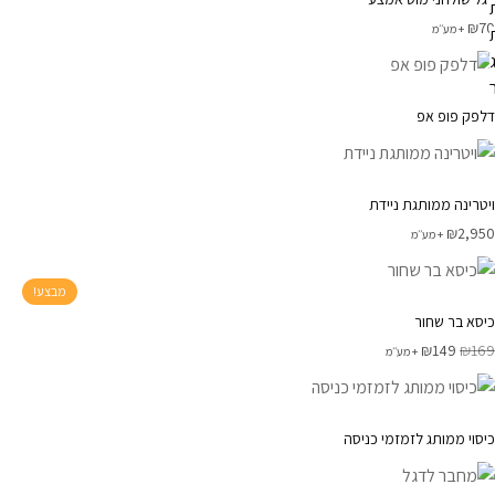
₪
70
+ מע׳׳מ
דלפק פופ אפ
ויטרינה ממותגת ניידת
₪
2,950
+ מע׳׳מ
מבצע!
כיסא בר שחור
₪
149
₪
169
+ מע׳׳מ
כיסוי ממותג לזמזמי כניסה