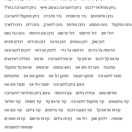
ביתן מודולארי לכנס
ביתן לתערוכה בעיצוב אישי
ביתן לתערוכה בחו"ל
גזיבו אלומיניום
גדר פרסומית
גדר מדברת
ביתן מתקפל לתערוכה
גזיבו מתקפל
גזיבו ממותג
גזיבו מודפס
גזיבו לפארק
גזיבו לים
גזיבו לחורף
דגלי חוץ
דגל פרסומי
דגל פרסום
גזיבו עם הדפסה
גזיבו נגד גשם
דוכן שוק
דוכן נואמים
דוכן מרצה
דוכן מכירות
דגלים סיניים
הדפסה על גדרות
הדפסה על גדר
דלפק מכירות
דוכנים לתערוכות
טראס קל לכנס
טראס קל
טראס לתערוכה
טראס
הצללה לאירועים
מתנפח
מערכת פופ אפ
כסא ממותג
טראסים
טראס קל מתקפל
סטנד לתערוכה
מתקני תצוגה
מתקן רול אפ
מתקן פופ אפ
מתנפחים
עיצוב ביתן לתערוכה
סטנד רול אפ
סטנד פופ אפ
פודיום נואם
עמדת צילום
עם הדפסה
עיצוב ביתן מודולארי לתערוכה
קיר עיתונאים
קיר מתקפל לתערוכה
קיר טראס קל
קיר חסויות
קיר הוליווד
קירות טראס קל
קיר תצוגה לכנס
קיר צילומים
קיר צילום
קיר פופ אפ
שמשיה
דלפק שוק
רול אפ
קירות צילום
קירות פרסום
קירות מוארים
שמשיות למסעדות