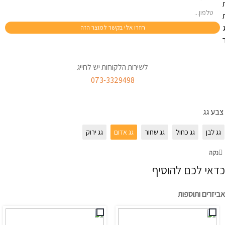
לשירות הלקוחות יש לחייג
073-3329498
צבע גג
גג לבן
גג כחול
גג שחור
גג אדום
גג ירוק
נקה
כדאי לכם להוסיף
אביזרים ותוספות