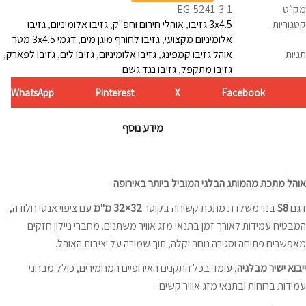
מק״ט
EG-5241-3-1
קטגוריות
3x4.5 גזיבו
,
אוהלי חירום וחפ"ק
,
גזיבו אלומיניום
,
גזיבו
אלומיניום מקצועי
,
גזיבו לחורף מוגן מים
,
דגמי 3x4.5 מטר
תגיות
אוהל גזיבו קמפינג
,
גזיבו אלומיניום
,
גזיבו לים
,
גזיבו לפארק
,
גזיבו מתקפל
,
גזיבו נגד גשם
WhatsApp
Pinterest
X
Facebook
מידע נוסף
אוהל מתכת מהמותג הבלגי המוביל ביותר באירופה
דגם
S8
בנוי משלדת מתכת קשיחה בקוטר
32×32 מ"מ
עם ציפוי אנטי חלודה,
המבטיח עמידות לאורך זמן בתנאי מזג אוויר משתנים. מחברי ניילון חזקים
מאפשרים פתיחה וסגירה נוחה וקלה, תוך שמירה על יציבות האוהל.
ייבוא ישיר מבלגיה
, עומד בכל התקנים האירופיים המחמירים, כולל מבחני
עמידות ברוחות ובתנאי מזג אוויר קשים.