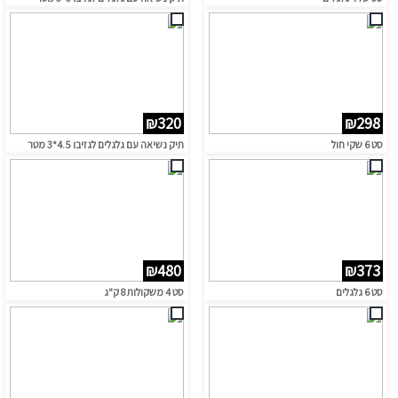
₪320
₪298
סט 6 שקי חול
תיק נשיאה עם גלגלים לגזיבו 4.5*3 מטר
₪480
₪373
סט 6 גלגלים
סט 4 משקולות 8 ק"ג