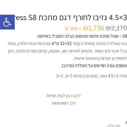
פתח 
3×4.5 גזיבו לחורף דגם מתכת X-press S8
₪
1,736
₪
2,170
+ מע׳׳מ
S8 – אוהל מתכת איכותי מהמותג הבלגי המוביל באירופה.
בנוי משלדת מתכת קשיחה בקוטר
32×32 מ"מ
עם ציפוי אנטי חלודה, עמיד
בכל תנאי מזג האוויר. מתאים לאירועי חוץ, שווקים, קידום מוצרים ולגינה. ניתן
להוסיף גג וקירות בהתאמה אישית.
מסופק עם 3 חודשים על השלדה (מרכב).
מידה 3×4.5 מטר, קיים גם במידות 3×6 , 3×3
לחצו כאן
לנציג שירות
דרך הוואטסאפ