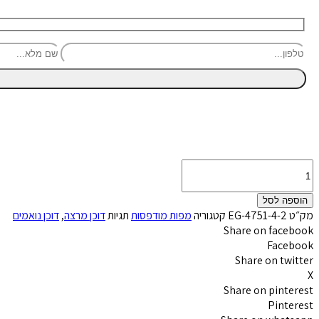
כמות
של
שולחן
הוספה לסל
בר
מק״ט
EG-4751-4-2
קטגוריה
מפות מודפסות
תגיות
דוכן מרצה
,
דוכן נואמים
עגול
Share on facebook
כולל
Facebook
מפה
Share on twitter
מודפסת
X
Share on pinterest
Pinterest