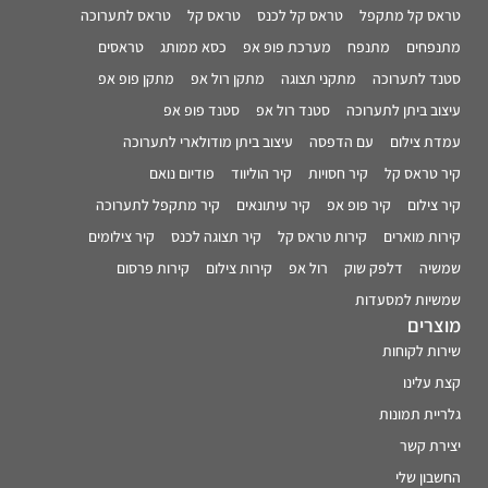
טראס קל מתקפל
טראס קל לכנס
טראס קל
טראס לתערוכה
מתנפחים
מתנפח
מערכת פופ אפ
כסא ממותג
טראסים
סטנד לתערוכה
מתקני תצוגה
מתקן רול אפ
מתקן פופ אפ
עיצוב ביתן לתערוכה
סטנד רול אפ
סטנד פופ אפ
עמדת צילום
עם הדפסה
עיצוב ביתן מודולארי לתערוכה
קיר טראס קל
קיר חסויות
קיר הוליווד
פודיום נואם
קיר צילום
קיר פופ אפ
קיר עיתונאים
קיר מתקפל לתערוכה
קירות מוארים
קירות טראס קל
קיר תצוגה לכנס
קיר צילומים
שמשיה
דלפק שוק
רול אפ
קירות צילום
קירות פרסום
שמשיות למסעדות
מוצרים
שירות לקוחות
קצת עלינו
גלריית תמונות
יצירת קשר
החשבון שלי