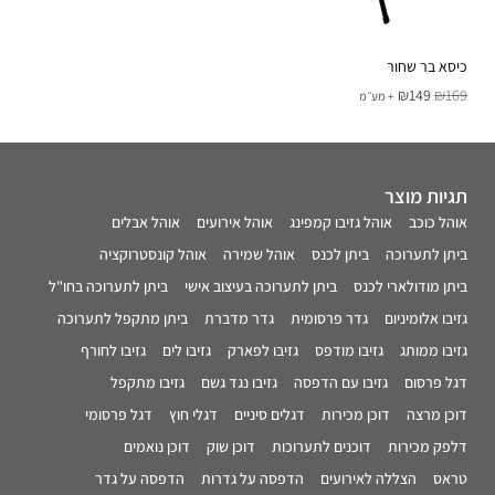
כיסא בר שחור
₪
149
₪
169
+ מע׳׳מ
תגיות מוצר
אוהל כוכב
אוהל גזיבו קמפינג
אוהל אירועים
אוהל אבלים
ביתן לתערוכה
ביתן לכנס
אוהל שמירה
אוהל קונסטרוקציה
ביתן מודולארי לכנס
ביתן לתערוכה בעיצוב אישי
ביתן לתערוכה בחו"ל
גזיבו אלומיניום
גדר פרסומית
גדר מדברת
ביתן מתקפל לתערוכה
גזיבו ממותג
גזיבו מודפס
גזיבו לפארק
גזיבו לים
גזיבו לחורף
דגל פרסום
גזיבו עם הדפסה
גזיבו נגד גשם
גזיבו מתקפל
דוכן מרצה
דוכן מכירות
דגלים סיניים
דגלי חוץ
דגל פרסומי
דלפק מכירות
דוכנים לתערוכות
דוכן שוק
דוכן נואמים
טראס
הצללה לאירועים
הדפסה על גדרות
הדפסה על גדר