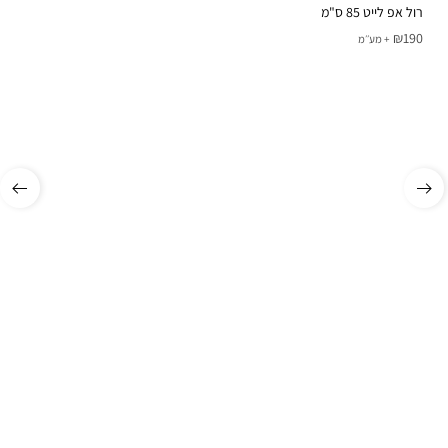
רול אפ לייט 85 ס"מ
₪
190
+ מע׳׳מ