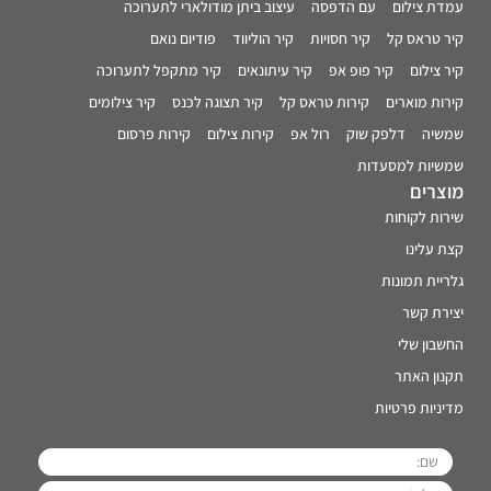
עמדת צילום
עם הדפסה
עיצוב ביתן מודולארי לתערוכה
קיר טראס קל
קיר חסויות
קיר הוליווד
פודיום נואם
קיר צילום
קיר פופ אפ
קיר עיתונאים
קיר מתקפל לתערוכה
קירות מוארים
קירות טראס קל
קיר תצוגה לכנס
קיר צילומים
שמשיה
דלפק שוק
רול אפ
קירות צילום
קירות פרסום
שמשיות למסעדות
מוצרים
שירות לקוחות
קצת עלינו
גלריית תמונות
יצירת קשר
החשבון שלי
תקנון האתר
מדיניות פרטיות