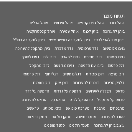
תגיות מוצר
אוהל כוכב
אוהל גזיבו קמפינג
אוהל אירועים
אוהל אבלים
ביתן לתערוכה
ביתן לכנס
אוהל שמירה
אוהל קונסטרוקציה
ביתן מודולארי לכנס
ביתן לתערוכה בעיצוב אישי
ביתן לתערוכה בחו"ל
גזיבו אלומיניום
גדר פרסומית
גדר מדברת
ביתן מתקפל לתערוכה
גזיבו ממותג
גזיבו מודפס
גזיבו לפארק
גזיבו לים
גזיבו לחורף
דגל פרסום
גזיבו עם הדפסה
גזיבו נגד גשם
גזיבו מתקפל
דוכן מרצה
דוכן מכירות
דגלים סיניים
דגלי חוץ
דגל פרסומי
דלפק מכירות
דוכנים לתערוכות
דוכן שוק
דוכן נואמים
טראס
הצללה לאירועים
הדפסה על גדרות
הדפסה על גדר
טראס קל מתקפל
טראס קל לכנס
טראס קל
טראס לתערוכה
מתנפחים
מתנפח
מערכת פופ אפ
כסא ממותג
טראסים
סטנד לתערוכה
מתקני תצוגה
מתקן רול אפ
מתקן פופ אפ
עיצוב ביתן לתערוכה
סטנד רול אפ
סטנד פופ אפ