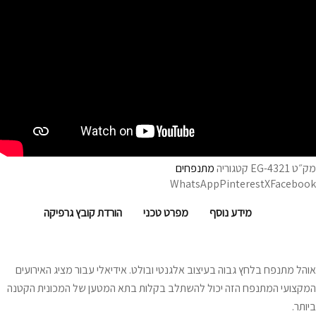
מק״ט
EG-4321
קטגוריה
מתנפחים
WhatsApp
Pinterest
X
Facebook
מידע נוסף
מפרט טכני
הורדת קובץ גרפיקה
אוהל מתנפח בלחץ גבוה בעיצוב אלגנטי ובולט. אידיאלי עבור מציג האירועים
המקצועי המתנפח הזה יכול להשתלב בקלות בתא המטען של המכונית הקטנה
ביותר.