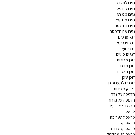
גזיבו לפארק
גזיבו מודפס
גזיבו ממותג
גזיבו מתקפל
גזיבו נגד גשם
גזיבו עם הדפסה
דגל פרסום
דגל פרסומי
דגלי חוץ
דגלים סיניים
דוכן מכירות
דוכן מרצה
דוכן נואמים
דוכן שוק
דוכנים לתערוכות
דלפק מכירות
הדפסה על גדר
הדפסה על גדרות
הצללה לאירועים
טראס
טראס לתערוכה
טראס קל
טראס קל לכנס
טראס קל מתקפל