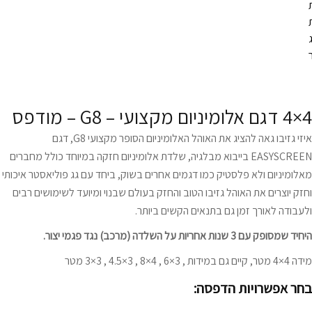
4×4 דגם אלומיניום מקצועי – G8 – מודפס
איזי גזיבו גאה להציג את האוהל האלומיניום הסופר מקצועי G8, דגם
EASYSCREEN בייבוא מבלגיה, שלדת אלומיניום חזקה במיוחד כולל מחברים
מאלומיניום ולא פלסטיק כמו דגמים אחרים בשוק, ביחד עם גג פוליאסטר איכותי
וחזק יוצרים את האוהל גזיבו הטוב והחזק בעולם שבנוי ומיועד לשימושים רבים
ולעבודה לאורך זמן גם בתנאים הקשים ביותר.
היחיד שמסופק עם 3 שנות אחריות על השלדה (מרכב) נגד פגמי יצור.
מידה 4×4 מטר, קיים גם במידות , 3×6 , 4×8 , 3×4.5 , 3×3 מטר
בחר אפשרויות הדפסה: