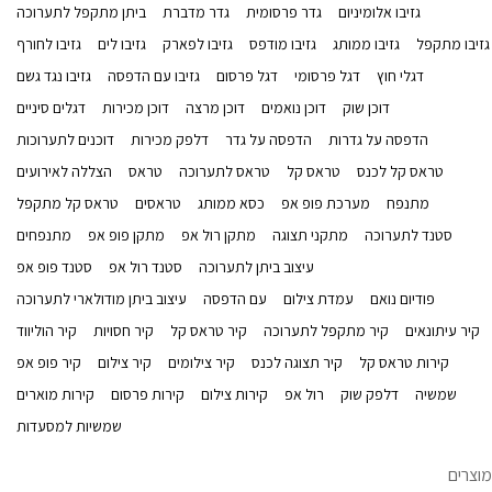
גזיבו אלומיניום
גדר פרסומית
גדר מדברת
ביתן מתקפל לתערוכה
גזיבו מתקפל
גזיבו ממותג
גזיבו מודפס
גזיבו לפארק
גזיבו לים
גזיבו לחורף
דגלי חוץ
דגל פרסומי
דגל פרסום
גזיבו עם הדפסה
גזיבו נגד גשם
דוכן שוק
דוכן נואמים
דוכן מרצה
דוכן מכירות
דגלים סיניים
הדפסה על גדרות
הדפסה על גדר
דלפק מכירות
דוכנים לתערוכות
טראס קל לכנס
טראס קל
טראס לתערוכה
טראס
הצללה לאירועים
מתנפח
מערכת פופ אפ
כסא ממותג
טראסים
טראס קל מתקפל
סטנד לתערוכה
מתקני תצוגה
מתקן רול אפ
מתקן פופ אפ
מתנפחים
עיצוב ביתן לתערוכה
סטנד רול אפ
סטנד פופ אפ
פודיום נואם
עמדת צילום
עם הדפסה
עיצוב ביתן מודולארי לתערוכה
קיר עיתונאים
קיר מתקפל לתערוכה
קיר טראס קל
קיר חסויות
קיר הוליווד
קירות טראס קל
קיר תצוגה לכנס
קיר צילומים
קיר צילום
קיר פופ אפ
שמשיה
דלפק שוק
רול אפ
קירות צילום
קירות פרסום
קירות מוארים
שמשיות למסעדות
מוצרים