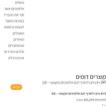
עשויים
אלומיניום אשר
יוצר את ההבדל
באיכות המוצר
לעומת גרסאות
האוהלים
האחרים
שהמחברים
שלהם מפי וי סי
או פיברגלס.
מוצרים דומים
מבצע!
3×6 גזיבו לחורף דגם אלומיניום מקצועי – G8
₪
5,344
₪
6,680
+ מע׳׳מ