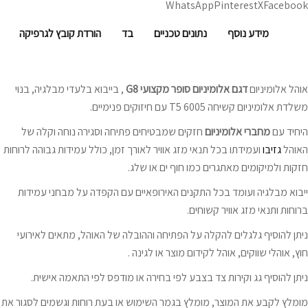
WhatsApp
Pinterest
X
Facebook
מידע נוסף
נתונים טכניים
בד
הורדת קובץ לגרפיקה
אוהל אלומיניום
דגם אלומיניום סופר מקצועי G8
, בייבוא בלעדי מבלגיה, בנוי
משלדת אלומיניום קשיחה T5 6005 עם חיזוקים פנימיים.
היחיד עם
מחברי אלומיניום
חזקים שמבטיחים פתיחה וסגירה נוחה וקלה של
האוהל
גזיבו
ועמידתו בכל תנאי מזג אוויר לאורך זמן, כולל עמידות גבוהה לרוחות
חזקות ולמיקומים מאתגרים כמו חוף ים או שלג.
ייבוא מבלגיה ועומד בכל התקנים האירופאיים עם הקפדה על מבחני עמידות
ברוחות ותנאי מזג אוויר קשוחים.
ניתן להוסיף גלגלים להקלה על הפתיחה וההובלה של האוהל, מתאים לאירועי
חוץ, אוהלי שווקים, אוהל לקידום מוצר או לגינה .
ניתן להוסיף גג וקירות צד בצבע לפי בחירה או מודפס לפי התאמה אישית.
מומלץ לקבע את המוצר, מומלץ בגמר השימוש או בעת רוחות וגשמים לסגור את