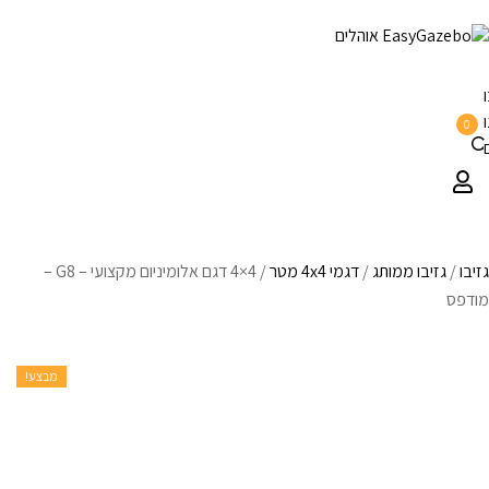
0
גזיבו
/
גזיבו ממותג
/
דגמי 4x4 מטר
/
4×4 דגם אלומיניום מקצועי – G8 –
מודפס
מבצע!