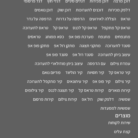
דוכן מרצה
דוכן מכירות
דגלים סיניים
דגלי חוץ
דגל פרסומי
דלפק מכירות
דוכנים לתערוכות
דוכן שוק
דוכן נואמים
טראס
הצללה לאירועים
הדפסה על גדרות
הדפסה על גדר
טראס קל מתקפל
טראס קל לכנס
טראס קל
טראס לתערוכה
מתנפחים
מתנפח
מערכת פופ אפ
כסא ממותג
טראסים
סטנד לתערוכה
מתקני תצוגה
מתקן רול אפ
מתקן פופ אפ
עיצוב ביתן לתערוכה
סטנד רול אפ
סטנד פופ אפ
עמדת צילום
עם הדפסה
עיצוב ביתן מודולארי לתערוכה
קיר טראס קל
קיר חסויות
קיר הוליווד
פודיום נואם
קיר צילום
קיר פופ אפ
קיר עיתונאים
קיר מתקפל לתערוכה
קירות מוארים
קירות טראס קל
קיר תצוגה לכנס
קיר צילומים
שמשיה
דלפק שוק
רול אפ
קירות צילום
קירות פרסום
שמשיות למסעדות
מוצרים
שירות לקוחות
קצת עלינו