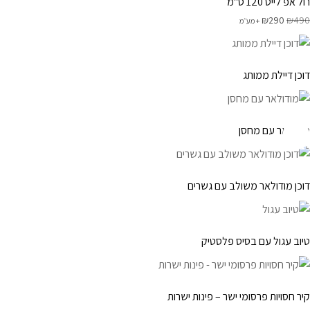
רול אפ לייט 120 ס"מ
המחיר המקורי היה: ₪490.
המחיר הנוכחי הוא: ₪290.
₪
290
₪
490
+ מע׳׳מ
דוכן דיילת ממותג
מודולאר עם מחסן
דוכן מודולאר משולב עם גשרים
טיוב עגול עם בסיס פלסטיק
למוצר זה יש מספר סוגים. ניתן לבחור את האפשרויות בעמוד המוצר
קיר חסויות פרסומי ישר – פינות ישרות