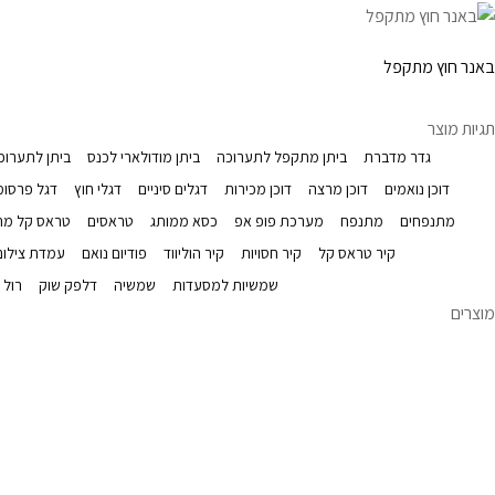
למוצר זה יש מספר סוגים. ניתן לבחור את האפשרויות בעמוד המוצר
באנר חוץ מתקפל
תגיות מוצר
גדר מדברת
ביתן מתקפל לתערוכה
ביתן מודולארי לכנס
ביתן לתערוכה
דוכן נואמים
דוכן מרצה
דוכן מכירות
דגלים סיניים
דגלי חוץ
דגל פרסומ
מתנפחים
מתנפח
מערכת פופ אפ
כסא ממותג
טראסים
טראס קל מ
קיר טראס קל
קיר חסויות
קיר הוליווד
פודיום נואם
עמדת צילום
שמשיות למסעדות
שמשיה
דלפק שוק
רול 
מוצרים