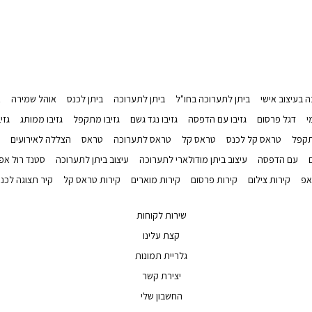
 בעיצוב אישי
ביתן לתערוכה בחו"ל
ביתן לתערוכה
ביתן לכנס
אוהל שמירה
א
י
דגל פרסום
גזיבו עם הדפסה
גזיבו נגד גשם
גזיבו מתקפל
גזיבו ממותג
גזי
תקפל
טראס קל לכנס
טראס קל
טראס לתערוכה
טראס
הצללה לאירועים
עם הדפסה
עיצוב ביתן מודולארי לתערוכה
עיצוב ביתן לתערוכה
סטנד רול אפ
אפ
קירות צילום
קירות פרסום
קירות מוארים
קירות טראס קל
קיר תצוגה לכנ
שירות לקוחות
קצת עלינו
גלריית תמונות
יצירת קשר
החשבון שלי