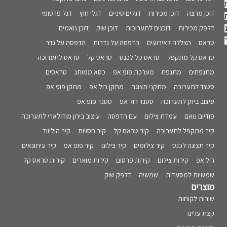
דוכן מרצה
דוכן מכירות
דגלים סיניים
דגלי חוץ
דגל פרסומי
דלפק מכירות
דוכנים לתערוכות
דוכן שוק
דוכן נואמים
טראס
הצללה לאירועים
הדפסה על גדרות
הדפסה על גדר
טראס קל מתקפל
טראס קל לכנס
טראס קל
טראס לתערוכה
מתנפחים
מתנפח
מערכת פופ אפ
כסא ממותג
טראסים
סטנד לתערוכה
מתקני תצוגה
מתקן רול אפ
מתקן פופ אפ
עיצוב ביתן לתערוכה
סטנד רול אפ
סטנד פופ אפ
פודיום נואם
עמדת צילום
עם הדפסה
עיצוב ביתן מודולארי לתערוכה
קיר מתקפל לתערוכה
קיר טראס קל
קיר חסויות
קיר הוליווד
קיר תצוגה לכנס
קיר צילומים
קיר צילום
קיר פופ אפ
קיר עיתונאים
רול אפ
קירות צילום
קירות פרסום
קירות מוארים
קירות טראס קל
שמשיות למסעדות
שמשיה
דלפק שוק
מוצרים
שירות לקוחות
קצת עלינו