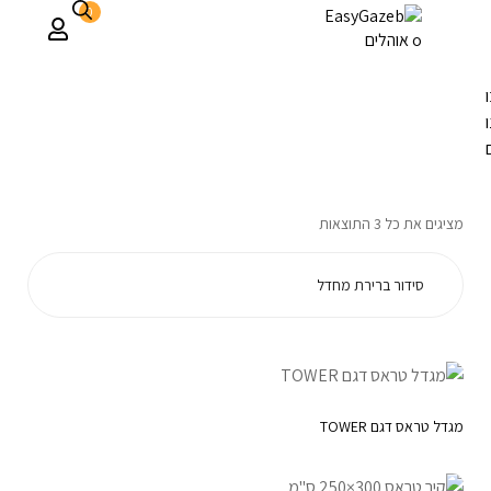
0
טראסים
דף הבית
טראסים
/
מציגים את כל ⁦3⁩ התוצאות
מגדל טראס דגם TOWER