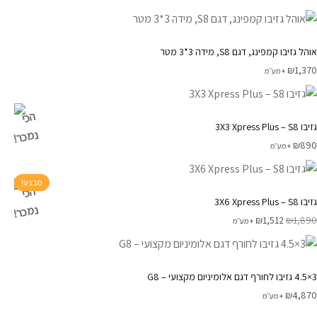
אוהל גזיבו קמפינג, דגם S8, מידה 3*3 מטר
₪
1,370
+ מע׳׳מ
הכי
גזיבו 3X3 Xpress Plus – S8
נמכר!
₪
890
+ מע׳׳מ
מבצע!
הכי
גזיבו 3X6 Xpress Plus – S8
נמכר!
₪
1,512
₪
1,890
+ מע׳׳מ
3×4.5 גזיבו לחורף דגם אלומיניום מקצועי – G8
₪
4,870
+ מע׳׳מ