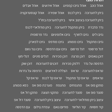
אוהל כוכב
אוהל גזיבו קמפינג
אוהל אירועים
אוהל אבלים
ביתן לתערוכה
ביתן לכנס
אוהל שמירה
אוהל קונסטרוקציה
ביתן לתערוכה בעיצוב אישי
ביתן לתערוכה בחו"ל
גדר מדברת
ביתן מתקפל לתערוכה
ביתן מודולארי לכנס
גזיבו לים
גזיבו לחורף
גזיבו אלומיניום
גדר פרסומית
גזיבו מתקפל
גזיבו ממותג
גזיבו מודפס
גזיבו לפארק
דגל פרסומי
דגל פרסום
גזיבו עם הדפסה
גזיבו נגד גשם
דוכן נואמים
דוכן מרצה
דוכן מכירות
דגלים סיניים
דגלי חוץ
הדפסה על גדר
דלפק מכירות
דוכנים לתערוכות
דוכן שוק
טראס לתערוכה
טראס
הצללה לאירועים
הדפסה על גדרות
טראסים
טראס קל מתקפל
טראס קל לכנס
טראס קל
מתקן פופ אפ
מתנפחים
מתנפח
מערכת פופ אפ
כסא ממותג
סטנד פופ אפ
סטנד לתערוכה
מתקני תצוגה
מתקן רול אפ
עיצוב ביתן מודולארי לתערוכה
עיצוב ביתן לתערוכה
סטנד רול אפ
קיר חסויות
קיר הוליווד
פודיום נואם
עמדת צילום
עם הדפסה