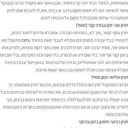
משפחתית, למשל. הניוד יהיה קל במיוחד, שכן כאשר הוא מקופל הגזיבו קטן וקל
מאוד לנשיאה. הוא לא יתפוס מקום ברכב או בבית, ותוכלו להכניס אותו לתיק
הנסיעה כדי שילווה אתכם לכל מקום אליו תבחרו להגיע.
יתרון שני: זמן עבודה קצר (מאוד)
יתרון נוסף קשור, איך לא, במהירות העבודה. אתם לא צריכים לחפור בורות,
להצטייד בכלי עבודה מתוחכמים וגם לא לעבוד קשה במיוחד.
גזיבו
מתקפל הוא
פשוט יותר, ומהיר הרבה יותר. תוכלו להרכיב אותו בתוך דקות ספורות, ולפרק אותו
בזמן קצר אף יותר. בלי שום ידע או הכשרה, בלי שום הכנה מוקדמת, ובלי תוכניות
ותרשימים רגע לפני שמתחילים, הגזיבו שלכם יעמוד בגאון וייצור עבורכם פינה
מוצלת ונעימה שבה תוכלו לשהות גם במשך שעות ארוכות.
יתרון שלישי: המון סטייל
הגזיבו המתקפל זמין היום בשלל גדלים וצבעים, וזהו עוד יתרון משמעותי. כך
תוכלו לבחור את הסגנון המתאים עבורכם, את המידות הרלוונטיות מבחינתכם וכל
צבע שעולה בדעתכם. תוכלו גם לשלב בין מספר פתרונות במגוון צבעים, וכך
לשדרג את עיצוב הגינה או את פינה הזולה שאתם מקימים בחוף או בזמן השהיה
שלכם בשטח.
יתרון רביעי: חיסכון בזמן ובכסף