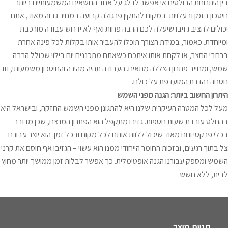
בין היתרונות הבולטים אי אפשר לדלג על אחד הנושאים המשמעותיים ביותר –
חיסכון בזמן ובעלויות. במקום להתקין פרגולה קבועה במחיר גבוה מאוד, אתם
יכולים להציב גזיבו שיעלה לכם הרבה פחות ואף לא ידרוש עבודה מורכבת
ומיוחדת. כאמור, במידת הצורך תוכלו להעביר אותו בקלות לכל פינה אחרת
ברחבי החצר, או לקחת אותו איתכם כשאתם מתכננים יום בילוי שכולל הרבה
שמש, ומחייב פתרון הצללה מתאים. העבודה תהיה מהירה והחיסכון משמעותי, וזו
נוסחה נהדרת המועדפת על כולנו.
היתרון החשוב ביותר: הגנה מפני השמש
מעל לכל המטרה העיקרית שלנו היא להתגונן מפני השמש החזקה, ובישראל היא
בהחלט עובדת שעות נוספות. גזיבו מתקפל הוא הפתרון המנצח, שכן מדובר
בכלי פרקטי ונוח מאוד שיכול ללוות אותנו לכל מקום ובכל זמן. הוא יוצר עבורנו
צל בתוך רגעים, ובזכות החומר הייחודי ממנו הוא עשוי – הגזיבו אף חוסם את קרני
השמש ומספק עבורנו הגנה אופטימלית. כך אפשר לבלות זמן ממושך יותר מחוץ
לבית, ללא חשש.
תגיות מוצר