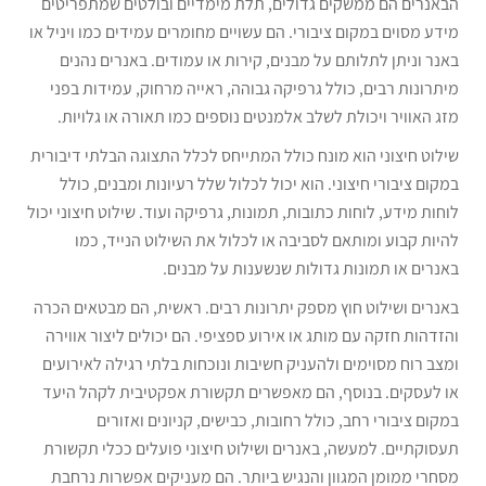
הבאנרים הם ממשקים גדולים, תלת מימדיים ובולטים שמתפריטים
מידע מסוים במקום ציבורי. הם עשויים מחומרים עמידים כמו ויניל או
באנר וניתן לתלותם על מבנים, קירות או עמודים. באנרים נהנים
מיתרונות רבים, כולל גרפיקה גבוהה, ראייה מרחוק, עמידות בפני
מזג האוויר ויכולת לשלב אלמנטים נוספים כמו תאורה או גלויות.
שילוט חיצוני הוא מונח כולל המתייחס לכלל התצוגה הבלתי דיבורית
במקום ציבורי חיצוני. הוא יכול לכלול שלל רעיונות ומבנים, כולל
לוחות מידע, לוחות כתובות, תמונות, גרפיקה ועוד. שילוט חיצוני יכול
להיות קבוע ומותאם לסביבה או לכלול את השילוט הנייד, כמו
באנרים או תמונות גדולות שנשענות על מבנים.
באנרים ושילוט חוץ מספק יתרונות רבים. ראשית, הם מבטאים הכרה
והזדהות חזקה עם מותג או אירוע ספציפי. הם יכולים ליצור אווירה
ומצב רוח מסוימים ולהעניק חשיבות ונוכחות בלתי רגילה לאירועים
או לעסקים. בנוסף, הם מאפשרים תקשורת אפקטיבית לקהל היעד
במקום ציבורי רחב, כולל רחובות, כבישים, קניונים ואזורים
תעסוקתיים. למעשה, באנרים ושילוט חיצוני פועלים ככלי תקשורת
מסחרי ממומן המגוון והנגיש ביותר. הם מעניקים אפשרות נרחבת