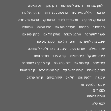
דלפק מכירות
דוכנים לתערוכות
דוכן שוק
דוכן נואמים
טראס
הצללה לאירועים
הדפסה על גדרות
הדפסה על גדר
טראס קל מתקפל
טראס קל לכנס
טראס קל
טראס לתערוכה
מתנפחים
מתנפח
מערכת פופ אפ
כסא ממותג
טראסים
סטנד לתערוכה
מתקני תצוגה
מתקן רול אפ
מתקן פופ אפ
עיצוב ביתן לתערוכה
סטנד רול אפ
סטנד פופ אפ
עמדת צילום
עם הדפסה
עיצוב ביתן מודולארי לתערוכה
קיר טראס קל
קיר חסויות
קיר הוליווד
פודיום נואם
קיר צילום
קיר פופ אפ
קיר עיתונאים
קיר מתקפל לתערוכה
קירות מוארים
קירות טראס קל
קיר תצוגה לכנס
קיר צילומים
שמשיה
דלפק שוק
רול אפ
קירות צילום
קירות פרסום
שמשיות למסעדות
מוצרים
שירות לקוחות
קצת עלינו
גלריית תמונות