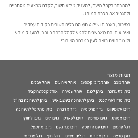
להתרחב בקהל היעד, להעניק מידע חשוב, לקדם מבצעים מסחריים
ולהגביר את הכרת המותג.
בסיכום, באנרים ושילוט חוץ הם כלים חשובים בקידום עסקים
ואירועים. הם מאפשרים להגיע לקהל הרחב ביותר, להעניק מידע
וליצור חווית רואה לעין במרחב הציבורי
תגיות מוצר
אוהל כוכב
אוהל גזיבו קמפינג
אוהל אירועים
אוהל אבלים
ביתן לתערוכה
ביתן לכנס
אוהל שמירה
אוהל קונסטרוקציה
ביתן מודולארי לכנס
ביתן לתערוכה בעיצוב אישי
ביתן לתערוכה בחו"ל
גזיבו אלומיניום
גדר פרסומית
גדר מדברת
ביתן מתקפל לתערוכה
גזיבו ממותג
גזיבו מודפס
גזיבו לפארק
גזיבו לים
גזיבו לחורף
דגל פרסום
גזיבו עם הדפסה
גזיבו נגד גשם
גזיבו מתקפל
דוכן מרצה
דוכן מכירות
דגלים סיניים
דגלי חוץ
דגל פרסומי